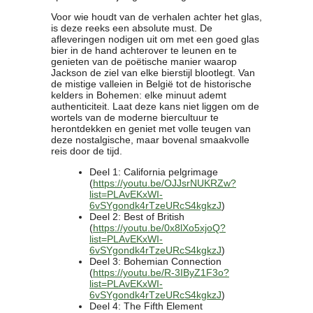
Contact
Voor wie houdt van de verhalen achter het glas,
is deze reeks een absolute must. De
Bericht
afleveringen nodigen uit om met een goed glas
Locatie
bier in de hand achterover te leunen en te
genieten van de poëtische manier waarop
Lid worden
Jackson de ziel van elke bierstijl blootlegt. Van
Brouwcursus
de mistige valleien in België tot de historische
kelders in Bohemen: elke minuut ademt
authenticiteit. Laat deze kans niet liggen om de
Media
wortels van de moderne biercultuur te
herontdekken en geniet met volle teugen van
Artikelen
deze nostalgische, maar bovenal smaakvolle
Foto's
reis door de tijd.
Links
Deel 1: California pelgrimage
Nieuwsflitsen
(
https://youtu.be/OJJsrNUKRZw?
list=PLAvEKxWI-
Video
6vSYgondk4rTzeURcS4kgkzJ
)
Deel 2: Best of British
(
https://youtu.be/0x8lXo5xjoQ?
Sponsoren
list=PLAvEKxWI-
6vSYgondk4rTzeURcS4kgkzJ
)
Inloggen
Deel 3: Bohemian Connection
(
https://youtu.be/R-3IByZ1F3o?
list=PLAvEKxWI-
6vSYgondk4rTzeURcS4kgkzJ
)
Deel 4: The Fifth Element