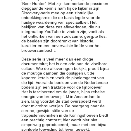
‘Beer Hunter’. Met zijn kenmerkende passie en
Clubkalender
diepgaande kennis nam hij de kijker in zijn
Informatie
Discovery-serie mee op een zintuiglijke
ontdekkingsreis die de basis legde voor de
Bestuur
huidige waardering van speciaalbier. Het
- Historie
bekijken van deze zes afleveringen, die nu
integraal op YouTube te vinden zijn, voelt als
Reglementen
het ontkurken van een zeldzame, gerijpte fles:
Privacyverklaring
de beelden zijn doordrenkt van historie,
karakter en een onvervalste liefde voor het
Commissies
brouwersambacht.
Polderbok
Deze serie is veel meer dan een droge
Wedstrijduitslagen
documentaire; het is een ode aan de vloeibare
Prijzen
cultuur. Wie de afleveringen bekijkt, proeft bijna
Bijzondere Leden
de moutige dampen die opstijgen uit de
koperen ketels en voelt de pioniersgeest van
- Keurmeesters
die tijd. Vooral de beelden van de Nederlandse
- Professioneel
bodem zijn een traktatie voor de fijnproever.
Het is fascinerend om de jonge, bijna rebelse
- Biersommeliers
energie van brouwerij ’t IJ in Amsterdam te
zien, lang voordat de stad overspoeld werd
door microbrouwerijen. De overgang naar de
Recepten
serene, gewijde stilte van de
trappistenmonniken in de Koningshoeven biedt
Recepten
een prachtig contrast; hier wordt bier niet
Zoeken
simpelweg geproduceerd, maar met een bijna
spirituele toewijding tot leven gewekt.