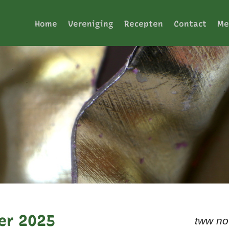
Home
Vereniging
Recepten
Contact
Me
er 2025
tww n