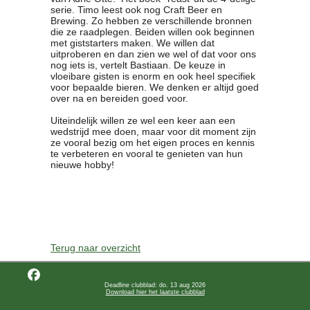
serie. Timo leest ook nog Craft Beer en
Brewing. Zo hebben ze verschillende bronnen
die ze raadplegen. Beiden willen ook beginnen
met giststarters maken. We willen dat
uitproberen en dan zien we wel of dat voor ons
nog iets is, vertelt Bastiaan. De keuze in
vloeibare gisten is enorm en ook heel specifiek
voor bepaalde bieren. We denken er altijd goed
over na en bereiden goed voor.
Uiteindelijk willen ze wel een keer aan een
wedstrijd mee doen, maar voor dit moment zijn
ze vooral bezig om het eigen proces en kennis
te verbeteren en vooral te genieten van hun
nieuwe hobby!
Terug naar overzicht
Deadline clubblad: do. 13 aug 2026
Download hier het laatste clubblad