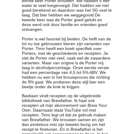
eerste keer Porter brouwen. We hadden 5 liter
water te veel toegevoegd. Dat hadden we niet
goed berekend en daardoor was het SG veel te
laag. Dat bier hebben we weggegooid.De
tweede keer was de Porter goed gelukt en
deze werd ook door familie en vrienden goed
ontvangen.
Porter is wel favoriet bij beiden. De helft van de
tot nu toe gebrouwen bieren zijn varianten van
Porter. Timo heeft een boek specifiek over
Porters, met de geschiedenis en recepten. Je
ziet de Porter niet veel, vaak wel de zwaardere
varianten. Maar van origine is de Porter vrij
laag in alcoholpercentage. Onze eerste versie
had een percentage van 4,5 tot 5% ABV. We
hebben nu een in het brouwproces die richting
de 9% gaat. We proberen deze stijl bier een
beetje onder de knie te krijgen.
Bastiaan vindt recepten op de uitgebreide
bibliotheek van Brewfather. Ik haal ook
recepten uit mijn abonnement van Brew Your
Own. Daarnaast staat YouTube vol met
recepten. Timo legt uit dat ze gebruik maken
van Brewfather. We brouwen samen en zijn
dan eindeloos met zijn tweeën bezig om het
recept te finetunen. En in Brewfather is het
gemakkelijk om aanpassingen te doen. In het