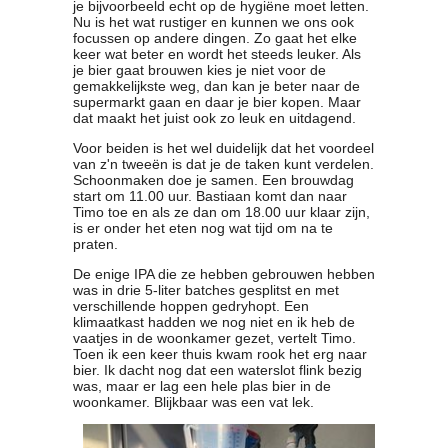
je bijvoorbeeld echt op de hygiëne moet letten.
Nu is het wat rustiger en kunnen we ons ook
focussen op andere dingen. Zo gaat het elke
keer wat beter en wordt het steeds leuker. Als
je bier gaat brouwen kies je niet voor de
gemakkelijkste weg, dan kan je beter naar de
supermarkt gaan en daar je bier kopen. Maar
dat maakt het juist ook zo leuk en uitdagend.
Voor beiden is het wel duidelijk dat het voordeel
van z'n tweeën is dat je de taken kunt verdelen.
Schoonmaken doe je samen. Een brouwdag
start om 11.00 uur. Bastiaan komt dan naar
Timo toe en als ze dan om 18.00 uur klaar zijn,
is er onder het eten nog wat tijd om na te
praten.
De enige IPA die ze hebben gebrouwen hebben
was in drie 5-liter batches gesplitst en met
verschillende hoppen gedryhopt. Een
klimaatkast hadden we nog niet en ik heb de
vaatjes in de woonkamer gezet, vertelt Timo.
Toen ik een keer thuis kwam rook het erg naar
bier. Ik dacht nog dat een waterslot flink bezig
was, maar er lag een hele plas bier in de
woonkamer. Blijkbaar was een vat lek.