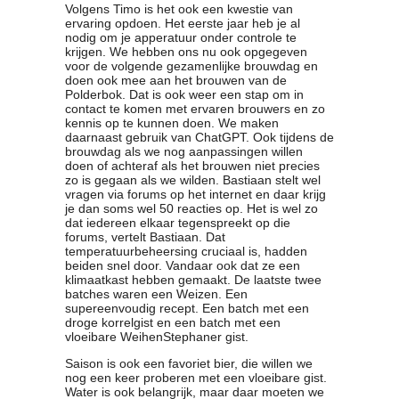
Volgens Timo is het ook een kwestie van
ervaring opdoen. Het eerste jaar heb je al
nodig om je apperatuur onder controle te
krijgen. We hebben ons nu ook opgegeven
voor de volgende gezamenlijke brouwdag en
doen ook mee aan het brouwen van de
Polderbok. Dat is ook weer een stap om in
contact te komen met ervaren brouwers en zo
kennis op te kunnen doen. We maken
daarnaast gebruik van ChatGPT. Ook tijdens de
brouwdag als we nog aanpassingen willen
doen of achteraf als het brouwen niet precies
zo is gegaan als we wilden. Bastiaan stelt wel
vragen via forums op het internet en daar krijg
je dan soms wel 50 reacties op. Het is wel zo
dat iedereen elkaar tegenspreekt op die
forums, vertelt Bastiaan. Dat
temperatuurbeheersing cruciaal is, hadden
beiden snel door. Vandaar ook dat ze een
klimaatkast hebben gemaakt. De laatste twee
batches waren een Weizen. Een
supereenvoudig recept. Een batch met een
droge korrelgist en een batch met een
vloeibare WeihenStephaner gist.
Saison is ook een favoriet bier, die willen we
nog een keer proberen met een vloeibare gist.
Water is ook belangrijk, maar daar moeten we