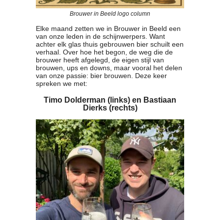
Clubkalender
Brouwer in Beeld logo column
Informatie
Elke maand zetten we in Brouwer in Beeld een
Bestuur
van onze leden in de schijnwerpers. Want
- Historie
achter elk glas thuis gebrouwen bier schuilt een
verhaal. Over hoe het begon, de weg die de
Reglementen
brouwer heeft afgelegd, de eigen stijl van
Privacyverklaring
brouwen, ups en downs, maar vooral het delen
van onze passie: bier brouwen. Deze keer
Commissies
spreken we met:
Polderbok
Timo Dolderman (links) en Bastiaan
Wedstrijduitslagen
Dierks (rechts)
Prijzen
Bijzondere Leden
- Keurmeesters
- Professioneel
- Biersommeliers
Recepten
Recepten
Zoeken