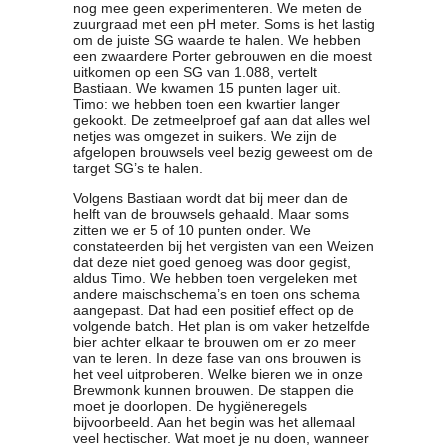
nog mee geen experimenteren. We meten de
zuurgraad met een pH meter. Soms is het lastig
om de juiste SG waarde te halen. We hebben
een zwaardere Porter gebrouwen en die moest
uitkomen op een SG van 1.088, vertelt
Bastiaan. We kwamen 15 punten lager uit.
Timo: we hebben toen een kwartier langer
gekookt. De zetmeelproef gaf aan dat alles wel
netjes was omgezet in suikers. We zijn de
afgelopen brouwsels veel bezig geweest om de
target SG’s te halen.
Volgens Bastiaan wordt dat bij meer dan de
helft van de brouwsels gehaald. Maar soms
zitten we er 5 of 10 punten onder. We
constateerden bij het vergisten van een Weizen
dat deze niet goed genoeg was door gegist,
aldus Timo. We hebben toen vergeleken met
andere maischschema’s en toen ons schema
aangepast. Dat had een positief effect op de
volgende batch. Het plan is om vaker hetzelfde
bier achter elkaar te brouwen om er zo meer
van te leren. In deze fase van ons brouwen is
het veel uitproberen. Welke bieren we in onze
Brewmonk kunnen brouwen. De stappen die
moet je doorlopen. De hygiëneregels
bijvoorbeeld. Aan het begin was het allemaal
veel hectischer. Wat moet je nu doen, wanneer