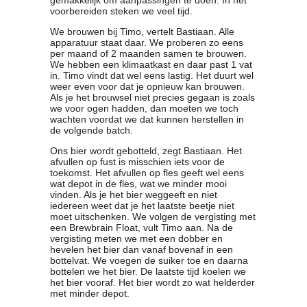
voorbereiden steken we veel tijd.
We brouwen bij Timo, vertelt Bastiaan. Alle
apparatuur staat daar. We proberen zo eens
per maand of 2 maanden samen te brouwen.
We hebben een klimaatkast en daar past 1 vat
in. Timo vindt dat wel eens lastig. Het duurt wel
weer even voor dat je opnieuw kan brouwen.
Als je het brouwsel niet precies gegaan is zoals
we voor ogen hadden, dan moeten we toch
wachten voordat we dat kunnen herstellen in
de volgende batch.
Ons bier wordt gebotteld, zegt Bastiaan. Het
afvullen op fust is misschien iets voor de
toekomst. Het afvullen op fles geeft wel eens
wat depot in de fles, wat we minder mooi
vinden. Als je het bier weggeeft en niet
iedereen weet dat je het laatste beetje niet
moet uitschenken. We volgen de vergisting met
een Brewbrain Float, vult Timo aan. Na de
vergisting meten we met een dobber en
hevelen het bier dan vanaf bovenaf in een
bottelvat. We voegen de suiker toe en daarna
bottelen we het bier. De laatste tijd koelen we
het bier vooraf. Het bier wordt zo wat helderder
met minder depot.