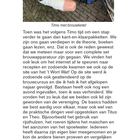
Timo met brouwketel
Toen was het volgens Timo tijd om een stap
verder te gaan dan kant-en-klaarpakketten. We
zijn ons gaan verdiepen in de theorie, boeken
gaan lezen, enz. Dat is ook de reden geweest
dat we meteen maar voor een complete set
brouwapparatuur zijn gegaan. We vinden het
ook leuk om het internet af te speuren naar
recepten en zodoende kwamen we ook op de
site van het 't Wort Wat! Op de site werd ik
zodoende ook geattendeerd op de
brouwcursus en die ik heb ik het afgelopen
najaar gevolgd. Bastiaan heeft ook nog een
avond ingevallen, toen ik was verhinderd. We
vonden het zo leuk dat we beiden ook lid zijn
geworden van de vereniging. De basics hadden
we best aardig voor elkaar, maar ook wel van
de praktische dingen veel opgestoken van Titus
en Theo. Bijvoorbeeld het gebruik van
rijsthulzen, het roeren tijdens het maischen en
het aanzuren van het spoelwater. Iedereen
heeft daarna zijn eigen bier meegenomen en je
kon de andere bieren proeven en vergelijken