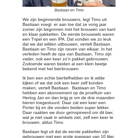
Contact
Bastiaan en Timo
Bericht
We zijn beginnende brouwers, legt Timo uit.
Locatie
Bastiaan voegt er aan toe dat ze vorig jaar
Lid worden
zomer zijn begonnen met het brouwen van kant
en klaar pakketten. De eerste brouwsels waren
Brouwcursus
een Tripel en een IPA. Dat vonden we zo leuk
dat we dat wilden uitbouwen, vertelt Bastiaan.
Bastiaan en Timo zijn neven van elkaar. In het
Media
verleden heeft de opa van Bastiaan, Timo zijn
Artikelen
vader, ook een keer zo’n pakket gebrouwen.
Zodoende waren beiden al een klein beetje
Foto's
bekend met het bierbrouwen.
Links
Ik ben een echte bierliefhebber en ik wilde
Nieuwsflitsen
kijken of we dat ook een keer zelf konden
Video
maken, vertelt Bastiaan. Bastiaan en Timo
hebben een abonnement op de proeftuin van
Hertog Jan en dan krijg je om de drie maanden
Sponsoren
bieren toegestuurd. Daar zat een keer een
Porter bij en die vonden beiden super lekker.
Daar raakten we door geïnspireerd om dit bier,
Inloggen
wat je niet vaak in winkels ziet, zelf een keer te
brouwen, aldus Timo.
Bastiaan legt uit dat de eerste pakketten zijn
gebrouwen met een grote soeppan van 10 liter.