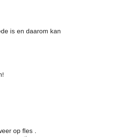
de is en daarom kan
n!
eer op fles .