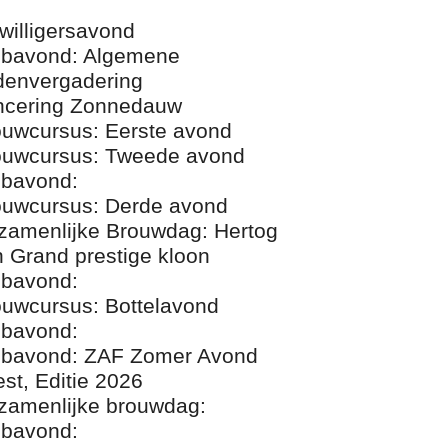
jwilligersavond
ubavond: Algemene
denvergadering
ncering Zonnedauw
ouwcursus: Eerste avond
ouwcursus: Tweede avond
ubavond:
ouwcursus: Derde avond
zamenlijke Brouwdag: Hertog
 Grand prestige kloon
ubavond:
ouwcursus: Bottelavond
ubavond:
ubavond: ZAF Zomer Avond
st, Editie 2026
zamenlijke brouwdag:
ubavond: