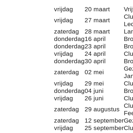
vrijdag
20 maart
Vri
Cl
vrijdag
27 maart
Le
zaterdag
28 maart
La
donderdag
16 april
Br
donderdag
23 april
Br
vrijdag
24 april
Cl
donderdag
30 april
Br
Ge
zaterdag
02 mei
Jan
vrijdag
29 mei
Cl
donderdag
04 juni
Br
vrijdag
26 juni
Cl
Cl
zaterdag
29 augustus
Fee
zaterdag
12 september
Ge
vrijdag
25 september
Cl