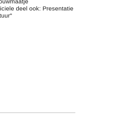
rouwmaatje
ciele deel ook: Presentatie
tuur"