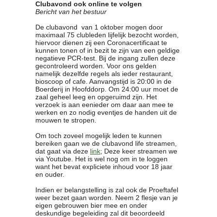
Clubavond ook online te volgen
Clubkalender
Bericht van het bestuur
Informatie
De clubavond van 1 oktober mogen door
Bestuur
maximaal 75 clubleden lijfelijk bezocht worden,
hiervoor dienen zij een Coronacertificaat te
- Historie
kunnen tonen of in bezit te zijn van een geldige
Reglementen
negatieve PCR-test. Bij de ingang zullen deze
Privacyverklaring
gecontroleerd worden. Voor ons gelden
namelijk dezelfde regels als ieder restaurant,
Commissies
bioscoop of cafe. Aanvangstijd is 20:00 in de
Polderbok
Boerderij in Hoofddorp. Om 24:00 uur moet de
zaal geheel leeg en opgeruimd zijn. Het
Wedstrijduitslagen
verzoek is aan eenieder om daar aan mee te
Prijzen
werken en zo nodig eventjes de handen uit de
mouwen te stropen.
Bijzondere Leden
- Keurmeesters
Om toch zoveel mogelijk leden te kunnen
- Professioneel
bereiken gaan we de clubavond life streamen,
dat gaat via deze
link
; Deze keer streamen we
- Biersommeliers
via Youtube. Het is wel nog om in te loggen
want het bevat expliciete inhoud voor 18 jaar
en ouder.
Recepten
Indien er belangstelling is zal ook de Proeftafel
Recepten
weer bezet gaan worden. Neem 2 flesje van je
Zoeken
eigen gebrouwen bier mee en onder
deskundige begeleiding zal dit beoordeeld