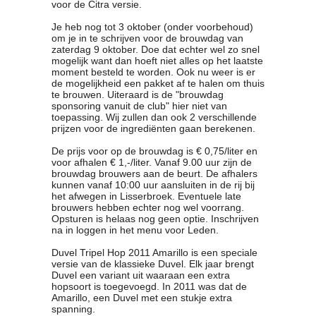
voor de Citra versie.
Je heb nog tot 3 oktober (onder voorbehoud)
om je in te schrijven voor de brouwdag van
zaterdag 9 oktober. Doe dat echter wel zo snel
mogelijk want dan hoeft niet alles op het laatste
moment besteld te worden. Ook nu weer is er
de mogelijkheid een pakket af te halen om thuis
te brouwen. Uiteraard is de "brouwdag
sponsoring vanuit de club" hier niet van
toepassing. Wij zullen dan ook 2 verschillende
prijzen voor de ingrediënten gaan berekenen.
De prijs voor op de brouwdag is € 0,75/liter en
voor afhalen € 1,-/liter. Vanaf 9.00 uur zijn de
brouwdag brouwers aan de beurt. De afhalers
kunnen vanaf 10:00 uur aansluiten in de rij bij
het afwegen in Lisserbroek. Eventuele late
brouwers hebben echter nog wel voorrang.
Opsturen is helaas nog geen optie. Inschrijven
na in loggen in het menu voor Leden.
Duvel Tripel Hop 2011 Amarillo is een speciale
versie van de klassieke Duvel. Elk jaar brengt
Duvel een variant uit waaraan een extra
hopsoort is toegevoegd. In 2011 was dat de
Amarillo, een Duvel met een stukje extra
spanning.