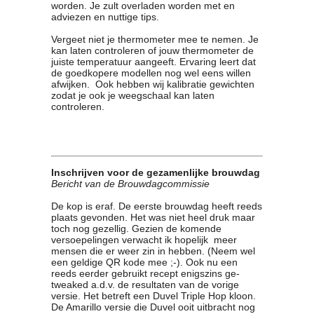
worden. Je zult overladen worden met en
Contact
adviezen en nuttige tips.
Bericht
Vergeet niet je thermometer mee te nemen. Je
Locatie
kan laten controleren of jouw thermometer de
juiste temperatuur aangeeft. Ervaring leert dat
Lid worden
de goedkopere modellen nog wel eens willen
Brouwcursus
afwijken. Ook hebben wij kalibratie gewichten
zodat je ook je weegschaal kan laten
controleren.
Media
Artikelen
Foto's
Links
Inschrijven voor de gezamenlijke brouwdag
Nieuwsflitsen
Bericht van de Brouwdagcommissie
Video
De kop is eraf. De eerste brouwdag heeft reeds
plaats gevonden. Het was niet heel druk maar
toch nog gezellig. Gezien de komende
Sponsoren
versoepelingen verwacht ik hopelijk meer
mensen die er weer zin in hebben. (Neem wel
Inloggen
een geldige QR kode mee ;-). Ook nu een
reeds eerder gebruikt recept enigszins ge-
tweaked a.d.v. de resultaten van de vorige
versie. Het betreft een Duvel Triple Hop kloon.
De Amarillo versie die Duvel ooit uitbracht nog