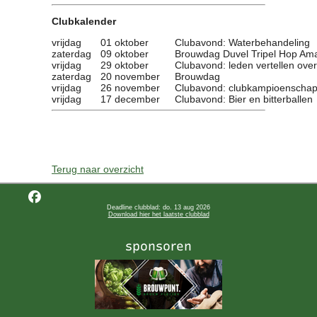
Clubkalender
vrijdag
01 oktober
Clubavond: Waterbehandeling
zaterdag
09 oktober
Brouwdag Duvel Tripel Hop Amar
vrijdag
29 oktober
Clubavond: leden vertellen over
zaterdag
20 november
Brouwdag
vrijdag
26 november
Clubavond: clubkampioenscha
vrijdag
17 december
Clubavond: Bier en bitterballen
Terug naar overzicht
Deadline clubblad: do. 13 aug 2026
Download hier het laatste clubblad
sponsoren