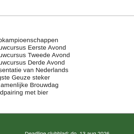
bkampioenschappen
uwcursus Eerste Avond
uwcursus Tweede Avond
uwcursus Derde Avond
sentatie van Nederlands
gste Geuze steker
amenlijke Brouwdag
dpairing met bier
Deadline clubblad: do. 13 aug 2026