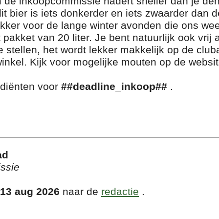
n de inkoopcommissie nadert sneller dan je den
it bier is iets donkerder en iets zwaarder dan 
ekker voor de lange winter avonden die ons wee
akket van 20 liter. Je bent natuurlijk ook vrij
 stellen, het wordt lekker makkelijk op de clu
winkel. Kijk voor mogelijke mouten op de websi
ediënten voor
##deadline_inkoop##
.
ad
ssie
 13 aug 2026
naar de
redactie
.