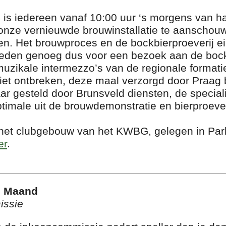
is iedereen vanaf 10:00 uur ‘s morgens van 
nze vernieuwde brouwinstallatie te aanschou
n. Het brouwproces en de bockbierproeverij e
Reden genoeg dus voor een bezoek aan de bockb
muzikale intermezzo’s van de regionale forma
 niet ontbreken, deze maal verzorgd door Praa
aar gesteld door Brunsveld diensten, de speciali
timale uit de brouwdemonstratie en bierproever
 het clubgebouw van het KWBG, gelegen in Par
er
.
e Maand
issie