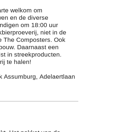
harte welkom om
wen en de diverse
indigen om 18:00 uur
ierproeverij, niet in de
tie The Composters. Ook
g bouw. Daarnaast een
st in streekproducten.
ij te halen!
k Assumburg, Adelaertlaan