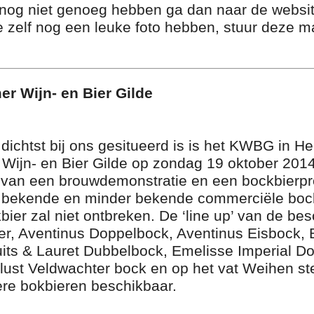
 nog niet genoeg hebben ga dan naar de websit
 zelf nog een leuke foto hebben, stuur deze m
r Wijn- en Bier Gilde
dichtst bij ons gesitueerd is is het KWBG in H
jn- en Bier Gilde op zondag 19 oktober 2014. 
 van een brouwdemonstratie en een bockbierproe
e bekende en minder bekende commerciële boc
r zal niet ontbreken. De ‘line up’ van de besc
er, Aventinus Doppelbock, Aventinus Eisbock, 
uits & Lauret Dubbelbock, Emelisse Imperial D
ust Veldwachter bock en op het vat Weihen st
ere bokbieren beschikbaar.