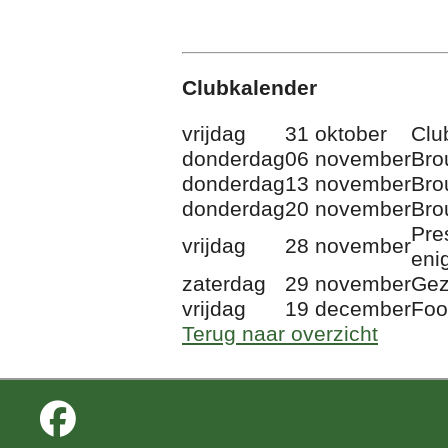
Clubkalender
vrijdag
31 oktober
Clu
donderdag
06 november
Bro
donderdag
13 november
Bro
donderdag
20 november
Bro
Pre
vrijdag
28 november
eni
zaterdag
29 november
Gez
vrijdag
19 december
Foo
Terug naar overzicht