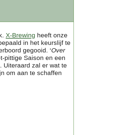
k.
X-Brewing
heeft onze
paald in het keurslijf te
rboord gegooid. ‘
Over
t-pittige Saison en een
Uiteraard zal er wat te
ijn om aan te schaffen