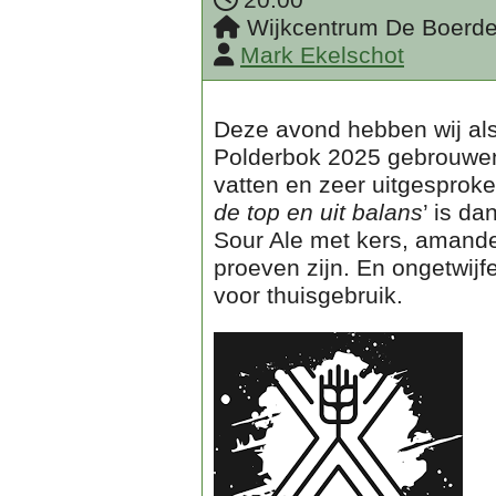
Wijkcentrum De Boerder
Mark Ekelschot
Deze avond hebben wij als
Polderbok 2025 gebrouwen. H
vatten en zeer uitgesprok
de top en uit balans
’ is d
Sour Ale met kers, amandel
proeven zijn. En ongetwijf
voor thuisgebruik.