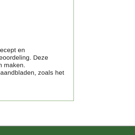
 recept en
eoordeling. Deze
en maken.
maandbladen, zoals het