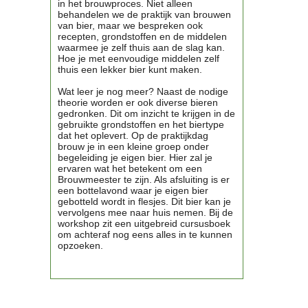
in het brouwproces. Niet alleen
Clubkalender
behandelen we de praktijk van brouwen
van bier, maar we bespreken ook
Informatie
recepten, grondstoffen en de middelen
Bestuur
waarmee je zelf thuis aan de slag kan.
Hoe je met eenvoudige middelen zelf
- Historie
thuis een lekker bier kunt maken.
Reglementen
Wat leer je nog meer? Naast de nodige
Privacyverklaring
theorie worden er ook diverse bieren
Commissies
gedronken. Dit om inzicht te krijgen in de
Polderbok
gebruikte grondstoffen en het biertype
dat het oplevert. Op de praktijkdag
Wedstrijduitslagen
brouw je in een kleine groep onder
Prijzen
begeleiding je eigen bier. Hier zal je
ervaren wat het betekent om een
Bijzondere Leden
Brouwmeester te zijn. Als afsluiting is er
- Keurmeesters
een bottelavond waar je eigen bier
gebotteld wordt in flesjes. Dit bier kan je
- Professioneel
vervolgens mee naar huis nemen. Bij de
- Biersommeliers
workshop zit een uitgebreid cursusboek
om achteraf nog eens alles in te kunnen
opzoeken.
Recepten
Recepten
Zoeken